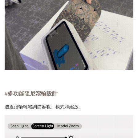
#多功能阻尼滾輪設計
透過滾輪輕鬆調節參數、模式和縮放。