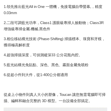
1.領先推出藍光All in One 一體機，免接電腦自帶螢幕,，精度
0.03mm
2.二段可調藍光功率，Class1 護眼級專掃人臉動物；Class3R
增強級專掃金屬.機械.黑色件
3.相位移結構光技術 (Phase-Shifting) 掃描標本、珠寶和牙模，
獲得極高解析度
4.超強掃描深度，可偵測縱深33 公分花瓶內腔。
5.藍光結構光免貼點、深色、黑色、霧面金屬免噴粉
6.從超小件到大件，從1-400公分都適用
從桌上小物件到真人大小的塑像，Toucan 讓您無需電腦即可掃
描、編輯和融合完整的 3D 模型。一台設備全部搞定。