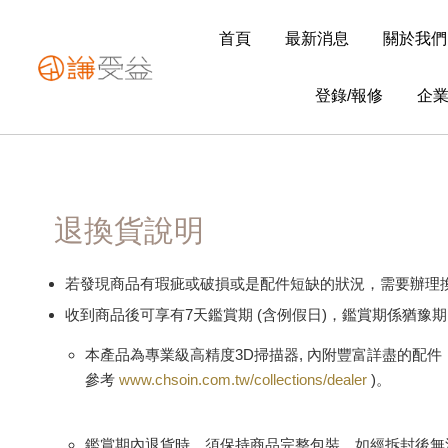
首頁
最新消息
關於我們
登錄/報修
企
退換貨說明
若發現商品有瑕疵或破損或是配件短缺的狀況，需要辦理換貨或補給配
收到商品後可享有7天鑑賞期 (含例假日)，鑑賞期係猶豫
本產品為專業級高精度3D掃描器, 內附豐富詳盡的配
參考
www.chsoin.com.tw/collections/dealer
)。
鑑賞期內退貨時，須保持商品完整包裝。如經拆封後無法