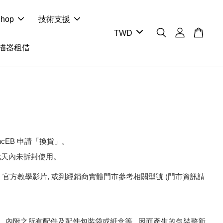
hop
技術支援
掃描器租借
hcEB 申請「換貨」。
七天內未拆封使用。
m
官方教學影片, 或到經銷商實體門市參考相關型號 (門市資訊請
內附之所有配件及配件包裝袋或紙盒等 , 因而產生的包裝整新