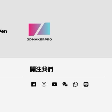
關注我們
Facebook
Instagram
YouTube
Wechat
Whatsapp
Line