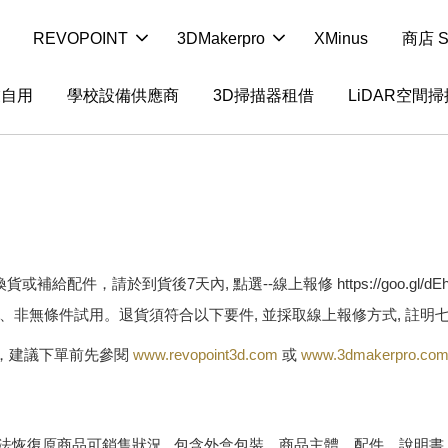
REVOPOINT
3DMakerpro
XMinus
商店 S
業自用
學校設備供應商
3D掃描器租借
LiDAR空間
件，請於到貨後7天內, 點選--線上報修 https://goo.gl/dE
期、非無條件試用。退貨須符合以下要件, 並採取線上報修方式, 註明
件，建議下單前先參閱
www.revopoint3d.com
或
www.3dmakerpro.co
恢復原商品可銷售狀況, 包含外盒包裝、商品主體、配件、說明書、