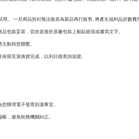
試用。 一旦商品拆封無法復原為新品再行販售, 將產生福利品折數費
商品包裝妥當，切勿直接於原廠包裝上黏貼紙張或書寫文字。
將主動與您聯繫。
並保留至退換貨完成，以利日後查詢追蹤。
為您辦理電子發票折讓事宜。
報帳，避免稅務機關糾正。