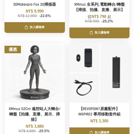
3DMakerpro Fox 3D掃描器
XMinus 全系列_電動轉台/轉盤
【掃描、拍攝、直播、展示】
NT$ 9,990
NT$ 12,900
-22.6%
從
NT$ 790
起
NT$ 990
-20.2%
加入購物車
加入購物車
優惠
XMinus 52Cm 遙控站人大轉台/
【REVOPOINT原廠配件】
轉盤【拍攝、直播、展示、掃
INSPIRE2 專用移動套件組
描】
NT$ 3,300
NT$ 3,880
NT$ 4,880
-20.5%
加入購物車