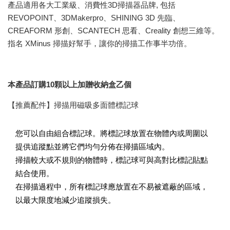
產品適用各大工業級、消費性3D掃描器品牌, 包括
REVOPOINT、3DMakerpro、SHINING 3D 先臨、
CREAFORM 形創、SCANTECH 思看、Creality 創想三維等。
指名 XMinus 掃描好幫手，讓你的掃描工作事半功倍。
本產品訂購10顆以上加贈收納盒乙個
【推薦配件】掃描用磁吸多面體標記球
您可以自由組合標記球。將標記球放置在物體內或周圍以
提供追蹤點並將它們均勻分佈在掃描區域內。
掃描較大或不規則的物體時，標記球可與高對比標記貼點
結合使用。
在掃描過程中，所有標記球應放置在不易被遮蔽的區域，
以最大限度地減少追蹤損失。