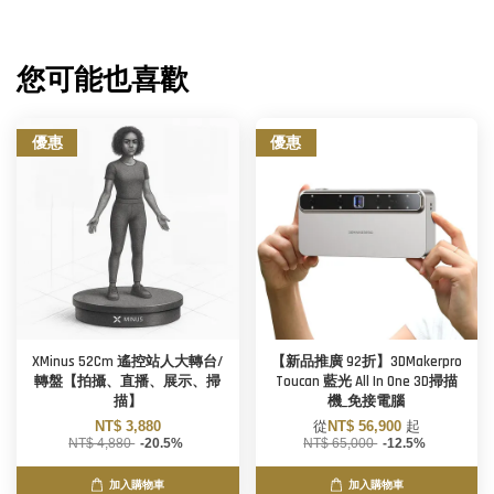
您可能也喜歡
優惠
優惠
XMinus 52Cm 遙控站人大轉台/
【新品推廣 92折】3DMakerpro
轉盤【拍攝、直播、展示、掃
Toucan 藍光 All In One 3D掃描
描】
機_免接電腦
NT$ 3,880
從
NT$ 56,900
起
NT$ 4,880
-20.5%
NT$ 65,000
-12.5%
加入購物車
加入購物車