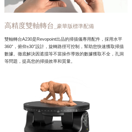
高精度雙軸轉台
_豪華版標準配備
雙軸轉台A230是Revopoint出品的掃描儀專用配件，採用水平
360°，俯仰±30°設計，旋轉路徑可控制，幫助您快速獲取掃描
數據。徹底解決因遮擋等不當操作導致的數據獲取不全，孔洞
等問題，提高您的掃描效率和質量。