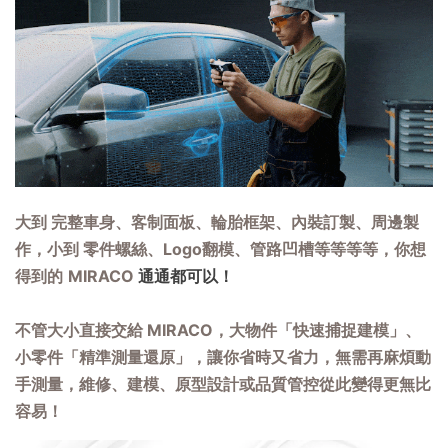
大到
完整車身、客制面板、輪胎框架、內裝訂製、周邊製
作
，小到 零件螺絲、Logo翻模、管路凹槽等等等等，你想
得到的
MIRACO
通通都可以！
不管大小直接交給 MIRACO，大物件「快速捕捉建模」、
小零件「精準測量還原」，讓你省時又省力，無需再麻煩動
手測量，維修、建模、原型設計或品質管控從此變得更無比
容易！