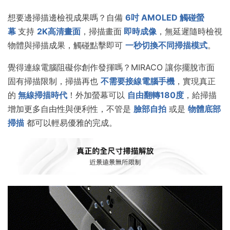
想要邊掃描邊檢視成果嗎？自備
6吋 AMOLED 觸碰螢
幕
支持
2K高清
畫面
，掃描畫面
即時成像
，無延遲隨時檢視
物體與掃描成果，觸碰點擊即可
一秒切換不同掃描模式
。
覺得連線電腦阻礙你創作發揮嗎？MIRACO 讓你擺脫市面
固有掃描限制，掃描再也
不需要接線電腦手機
，實現真正
的
無線掃描時代
！外加螢幕可以
自由翻轉180度
，給掃描
增加更多自由性與便利性，不管是
臉部自拍
或是
物體底部
掃描
都可以輕易優雅的完成。