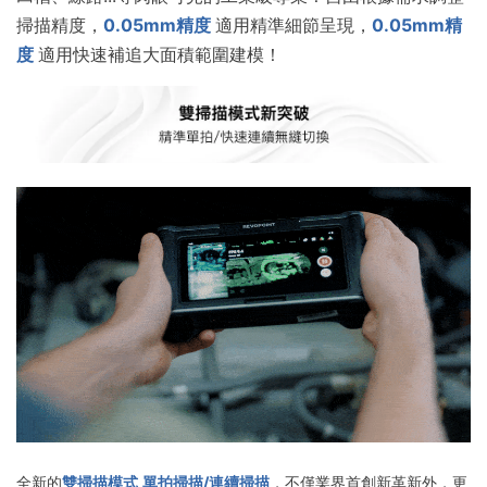
掃描精度，
0.05mm
精度
適用精準細節呈現，
0.05mm
精
度
適用快速補追大面積範圍建模！
全新的
雙掃描
模式
單拍掃描/連續掃描
，不僅業界首創新革新外，更