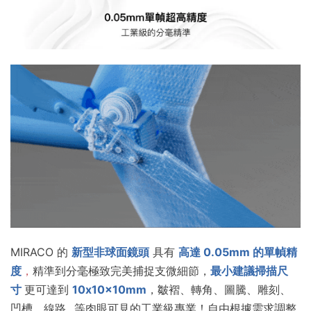
MIRACO 的
新型非球面鏡頭
具有
高達
0.05mm
的單幀精
度
，
精準到分毫極致完美捕捉支微細節，
最小建議掃描尺
寸
更
可達到
10x10x10mm
，皺褶、轉角、圖騰、雕刻、
凹槽、線路...等肉眼可見的工業級專業！自由根據需求調整