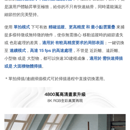
是讓用戶體驗昇華至極致，給你的不只有快速絲滑，同時還能滿足
細節控的完美堅持。
使用
單拍模式
下可有效
精確追蹤、更高精度 和 最小點雲重疊
來捕
捉多樣特徵或無特徵的物件，使你無需擔心 移動追蹤時的細節遺失
或 色彩處理的差異，
適用於 有較高精度要求的局部表面
；一鍵切換
至
連續模式
，
高達
15 fps 的高速處理
，不管是 近距離、遠距離、
小型物 或是 大型物，都可以快速3D建模成像，
適用於 需快速掃描
或是 大面積物體掃描
。
＊單拍掃描/連續掃描模式可於掃描過程中直接切換選用。