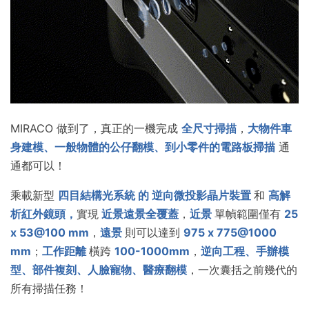
MIRACO 做到了，真正的一機完成
全尺寸掃描
，
大物件車
身建模、一般物體的公仔翻模、到小零件的電路板掃描
通
通都可以！
乘載新型
四目結構光系統 的
逆向微投影晶片裝置
和
高解
析紅外鏡頭，
實現
近景遠景全覆蓋
，
近景
單幀範圍僅有
25
x 53@100 mm
，
遠景
則可以達到
975 x 775@1000
mm
；
工作距離
橫跨
100-1000mm
，
逆向工程、手辦模
型、部件複刻、人臉寵物、醫療翻模
，一次囊括之前幾代的
所有掃描任務！