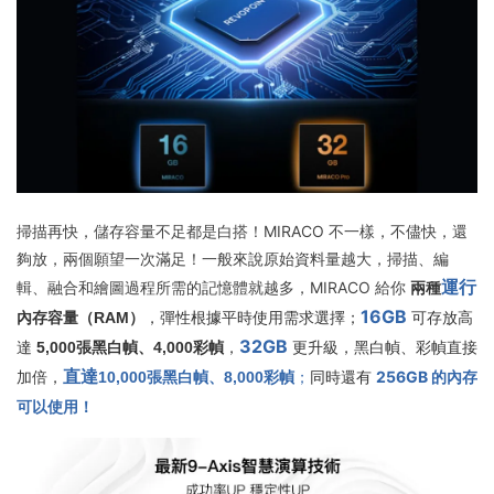
掃描再快，儲存容量不足都是白搭！MIRACO 不一樣，不儘快，還
夠放，兩個願望一次滿足！一般來說原始資料量越大，掃描、編
運行
輯、融合和繪圖過程所需的記憶體就越多，MIRACO 給你
兩種
16GB
內存容量（RAM）
，彈性根據平時使用需求選擇；
可存放高
32GB
達
5,000張黑白幀、4,000彩幀
，
更升級，黑白幀、彩幀直接
直達
256GB 的內存
加倍，
10,000張黑白幀、8,000彩幀
；
同時還有
可以使用！