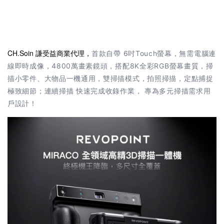
CH.Soin 謙受益商業代理，
首款自帶 6吋Touch螢幕，無需電腦連
線即時成像，4800萬畫素鏡頭，搭配8K全彩RGB螢幕畫質，掃
描小零件、大物品一機通用，雙掃描模式，拍照掃描，定點捕捉
極致細節；連續掃描 快速完成收錄作業， 專為多元掃描需求用
戶設計！