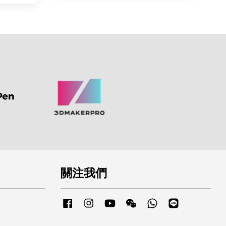
關注我們
Facebook
Instagram
YouTube
Wechat
Whatsapp
Line