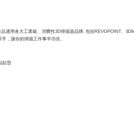
, 產品適用各大工業級、消費性3D掃描器品牌, 包括REVOPOINT、3DMak
 掃描好幫手，讓你的掃描工作事半功倍。
_黏貼型