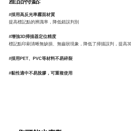
產品特點:
#採用高反光率霧面材質
提高標記點的辨識率，降低錯誤判別
#增強3D掃描器定位精度
標記點印刷清晰無缺損、無齒狀現象，降低了掃描誤判，提高3
#採用PET、PVC等材料不易碎裂
#黏性適中不易脫膠，可重複使用