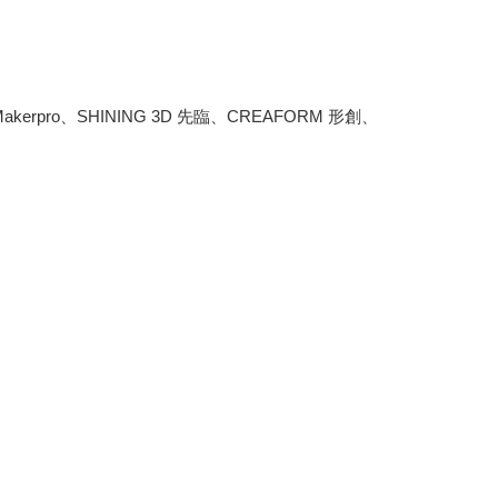
erpro、SHINING 3D 先臨、CREAFORM 形創、