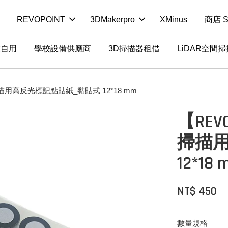
REVOPOINT
3DMakerpro
XMinus
商店 S
業自用
學校設備供應商
3D掃描器租借
LiDAR空間
掃描用高反光標記點貼紙_黏貼式 12*18 mm
【REV
掃描
12*18
NT$ 450
數量規格