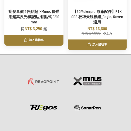
批發量價 5仟點起_XMinus 掃描
【3DMakerpro 原廠配件】RTK
用超高反光標記點_黏貼式 6*10
GPS 校準天線模組_Eagle, Raven
mm
適用
從
NT$ 3,250
起
NT$ 16,800
NT$ 17,900
-6.1%
加入購物車
加入購物車